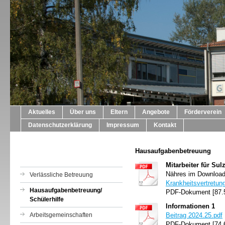
Aktuelles
Über uns
Eltern
Angebote
Förderverein
Datenschutzerklärung
Impressum
Kontakt
Hausaufgabenbetreuung
Mitarbeiter für Sul
Nähres im Downloa
Verlässliche Betreuung
Krankheitsvertretung
Hausaufgabenbetreuung/
PDF-Dokument [87.
Schülerhilfe
Informationen 1
Arbeitsgemeinschaften
Beitrag 2024.25.pdf
PDF-Dokument [74.