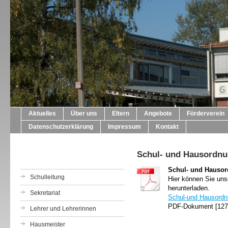
Aktuelles
Über uns
Eltern
Angebote
Förderverein
Datenschutzerklärung
Impressum
Kontakt
Schul- und Hausordn
Schul- und Hauso
Schulleitung
Hier können Sie uns
herunterladen.
Sekretariat
Schul-und Hausordn
PDF-Dokument [127
Lehrer und Lehrerinnen
Hausmeister